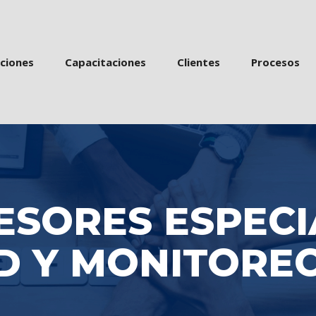
 
 
 
acione
Capacitacione
Cliente
Proceso
ESORES ESPECI
 Y MONITOREO