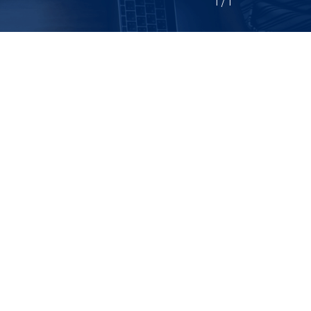
1
 / 
1