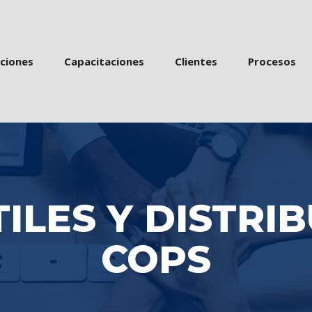
 
 
 
acione
Capacitacione
Cliente
Proceso
TILES Y DISTRIB
COPS