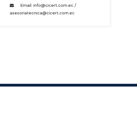
Email: info@cicert.com.ec / 
asesoriatecnica@cicert.com.ec 
s.