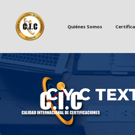
 
 
Quiénes Somo
Certific
C Y C TEX