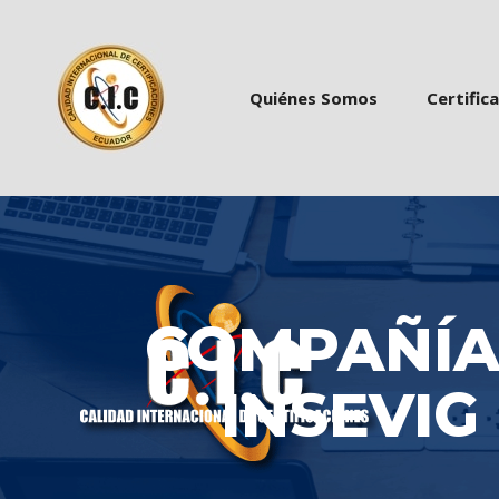
 
 
Quiénes Somo
Certific
COMPAÑÍA 
INSEVIG 