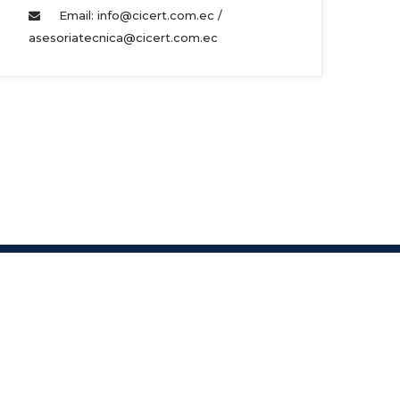
Email: info@cicert.com.ec / 
asesoriatecnica@cicert.com.ec 
s.