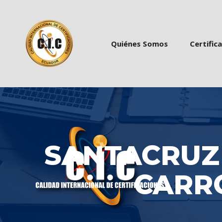
 
 
Quiénes Somo
Certific
SANTACRUZ
CARR