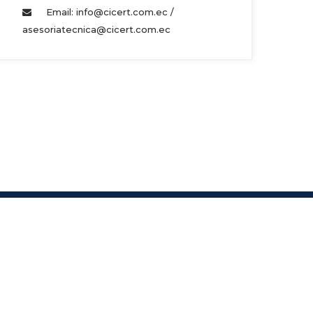
Email: info@cicert.com.ec / 
asesoriatecnica@cicert.com.ec 
s.