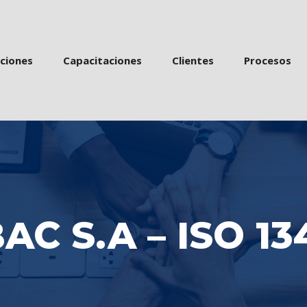
 
 
 
acione
Capacitacione
Cliente
Proceso
C S.A – ISO 13