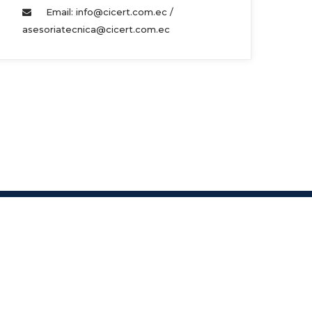
Email: info@cicert.com.ec / 
asesoriatecnica@cicert.com.ec 
s.