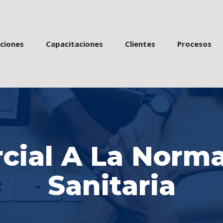
 
 
 
acione
Capacitacione
Cliente
Proceso
cial A La Normat
Sanitaria