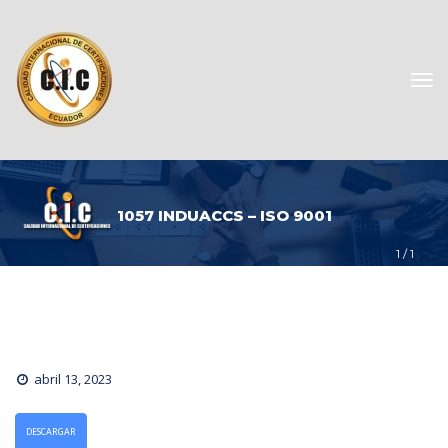
1057 INDUACCS – ISO 9001
1
 / 
1
abril 13, 2023
DESCARGAR