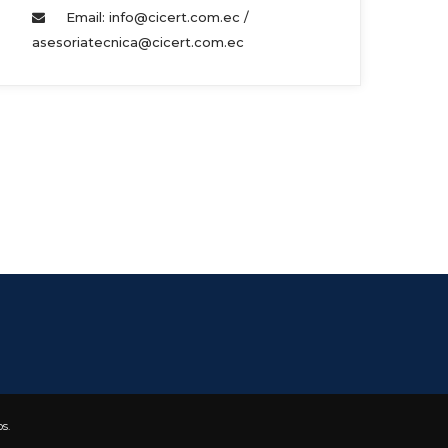
Email: info@cicert.com.ec / 
asesoriatecnica@cicert.com.ec 
s.