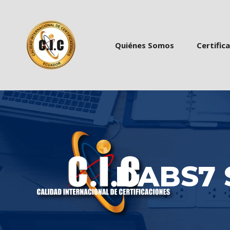
 
 
Quiénes Somo
Certific
DABS7 