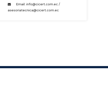
Email: info@cicert.com.ec / 
asesoriatecnica@cicert.com.ec 
s.