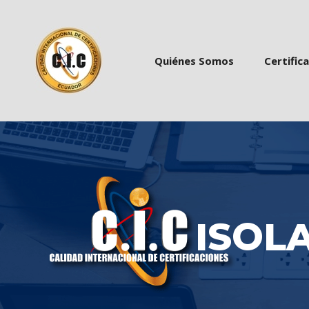
 
 
Quiénes Somo
Certific
ISOLA