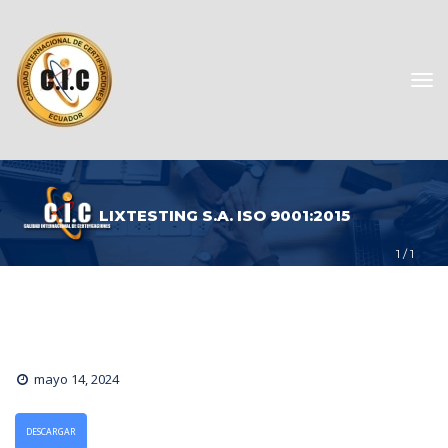
LIXTESTING S.A. ISO 9001:2015
1
 / 
1
mayo 14, 2024
DESCARGAR