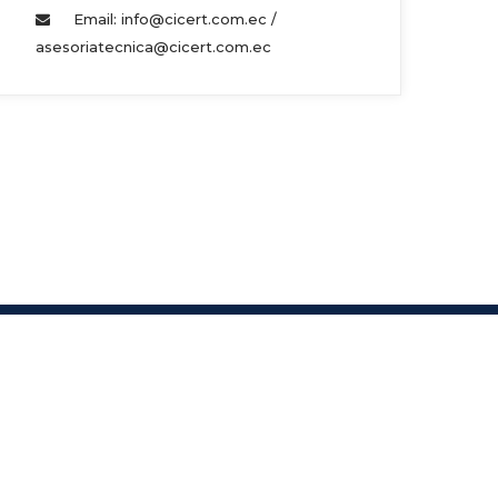
Email: info@cicert.com.ec / 
asesoriatecnica@cicert.com.ec 
s.