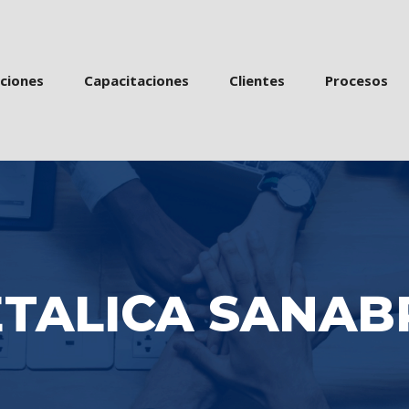
 
 
 
acione
Capacitacione
Cliente
Proceso
TALICA SANAB