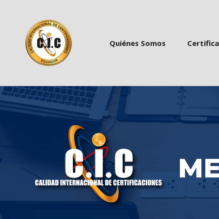
 
 
Quiénes Somo
Certific
ME