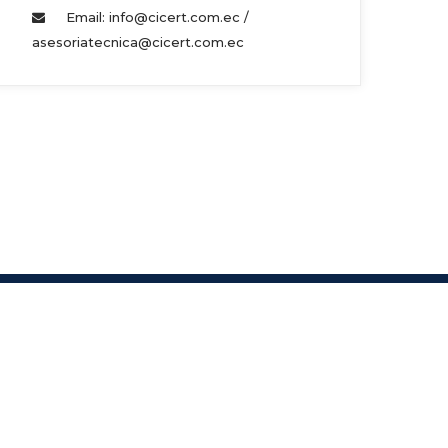
Email: info@cicert.com.ec / 
asesoriatecnica@cicert.com.ec 
s.