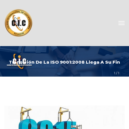
Transición De La ISO 9001:2008 Llega A Su Fin
1
 / 
1