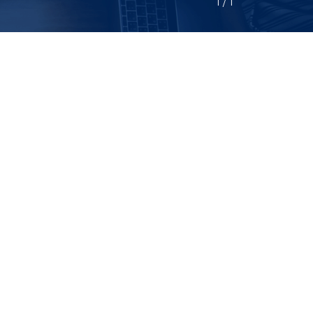
1
 / 
1