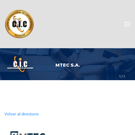
MTEC S.A.
1
 / 
1
Volver al directorio