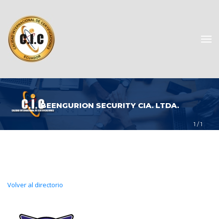
BEENGURION SECURITY CIA. LTDA.
1
 / 
1
Volver al directorio