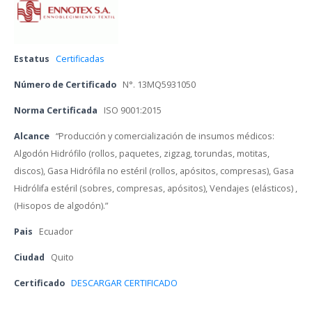
Estatu
 
Certificada
Número de Certificado
 
N°. 13MQ5931050
Norma Certificada
 
ISO 9001:2015
Alcance
 
“Producción y comercialización de insumos médicos: 
Algodón Hidrófilo (rollos, paquetes, zigzag, torundas, motitas, 
discos), Gasa Hidrófila no estéril (rollos, apósitos, compresas), Gasa 
Hidrólifa estéril (sobres, compresas, apósitos), Vendajes (elásticos) , 
(Hisopos de algodón).”
Pai
 
Ecuador
Ciudad
 
Quito
Certificado 
DESCARGAR CERTIFICADO