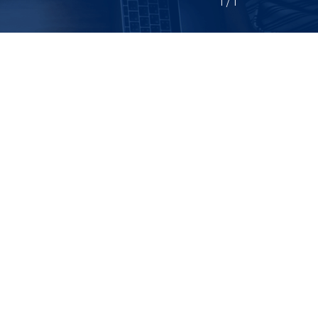
1
 / 
1